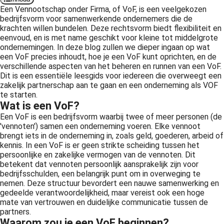
Een Vennootschap onder Firma, of VoF, is een veelgekozen
bedrijfsvorm voor samenwerkende ondernemers die de
krachten willen bundelen. Deze rechtsvorm biedt flexibiliteit en
eenvoud, en is met name geschikt voor kleine tot middelgrote
ondernemingen. In deze blog zullen we dieper ingaan op wat
een VoF precies inhoudt, hoe je een VoF kunt oprichten, en de
verschillende aspecten van het beheren en runnen van een VoF.
Dit is een essentiële leesgids voor iedereen die overweegt een
zakelijk partnerschap aan te gaan en een onderneming als VOF
te starten.
Wat is een VoF?
Een VoF is een bedrijfsvorm waarbij twee of meer personen (de
'vennoten') samen een onderneming voeren. Elke vennoot
brengt iets in de onderneming in, zoals geld, goederen, arbeid of
kennis. In een VoF is er geen strikte scheiding tussen het
persoonlijke en zakelijke vermogen van de vennoten. Dit
betekent dat vennoten persoonlijk aansprakelijk zijn voor
bedrijfsschulden, een belangrijk punt om in overweging te
nemen. Deze structuur bevordert een nauwe samenwerking en
gedeelde verantwoordelijkheid, maar vereist ook een hoge
mate van vertrouwen en duidelijke communicatie tussen de
partners.
Waarom zou je een VoF beginnen?