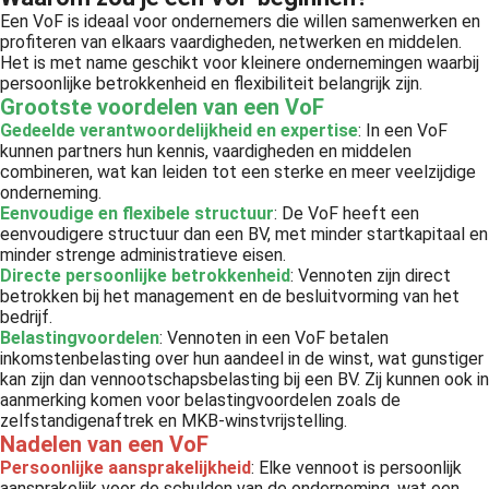
Een VoF is ideaal voor ondernemers die willen samenwerken en
profiteren van elkaars vaardigheden, netwerken en middelen.
Het is met name geschikt voor kleinere ondernemingen waarbij
persoonlijke betrokkenheid en flexibiliteit belangrijk zijn.
Grootste voordelen van een VoF
Gedeelde verantwoordelijkheid en expertise
: In een VoF
kunnen partners hun kennis, vaardigheden en middelen
combineren, wat kan leiden tot een sterke en meer veelzijdige
onderneming.
Eenvoudige en flexibele structuur
: De VoF heeft een
eenvoudigere structuur dan een BV, met minder startkapitaal en
minder strenge administratieve eisen.
Directe persoonlijke betrokkenheid
: Vennoten zijn direct
betrokken bij het management en de besluitvorming van het
bedrijf.
Belastingvoordelen
: Vennoten in een VoF betalen
inkomstenbelasting over hun aandeel in de winst, wat gunstiger
kan zijn dan vennootschapsbelasting bij een BV. Zij kunnen ook in
aanmerking komen voor belastingvoordelen zoals de
zelfstandigenaftrek en MKB-winstvrijstelling.
Nadelen van een VoF
Persoonlijke aansprakelijkheid
: Elke vennoot is persoonlijk
aansprakelijk voor de schulden van de onderneming, wat een