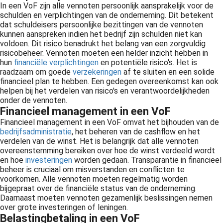
In een VoF zijn alle vennoten persoonlijk aansprakelijk voor de
schulden en verplichtingen van de onderneming. Dit betekent
dat schuldeisers persoonlijke bezittingen van de vennoten
kunnen aanspreken indien het bedrijf zijn schulden niet kan
voldoen. Dit risico benadrukt het belang van een zorgvuldig
risicobeheer. Vennoten moeten een helder inzicht hebben in
hun
financiële verplichtingen
en potentiële risico's. Het is
raadzaam om goede
verzekeringen
af te sluiten en een solide
financieel plan te hebben. Een gedegen overeenkomst kan ook
helpen bij het verdelen van risico's en verantwoordelijkheden
onder de vennoten.
Financieel management in een VoF
Financieel management in een VoF omvat het bijhouden van de
bedrijfsadministratie
, het beheren van de cashflow en het
verdelen van de winst. Het is belangrijk dat alle vennoten
overeenstemming bereiken over hoe de winst verdeeld wordt
en hoe
investeringen
worden gedaan. Transparantie in financieel
beheer is cruciaal om misverstanden en conflicten te
voorkomen. Alle vennoten moeten regelmatig worden
bijgepraat over de financiële status van de onderneming.
Daarnaast moeten vennoten gezamenlijk beslissingen nemen
over grote investeringen of leningen.
Belastingbetaling in een VoF