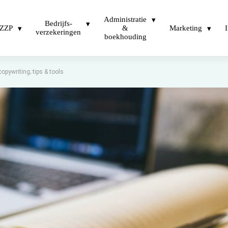
Administratie
Bedrijfs-
ZZP
&
Marketing
verzekeringen
boekhouding
opywriting; tips & tools