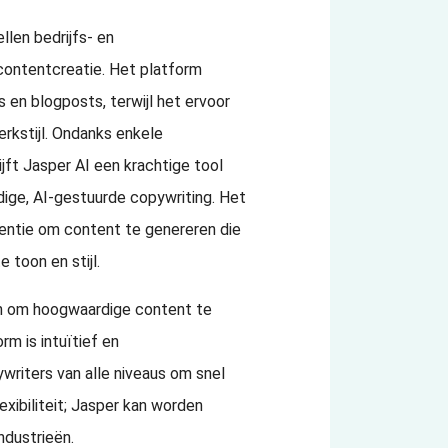
llen bedrijfs- en
ontentcreatie. Het platform
 en blogposts, terwijl het ervoor
rkstijl. Ondanks enkele
ijft Jasper AI een krachtige tool
dige, AI-gestuurde copywriting. Het
gentie om content te genereren die
 toon en stijl.
gen om hoogwaardige content te
m is intuïtief en
ywriters van alle niveaus om snel
xibiliteit; Jasper kan worden
ndustrieën.