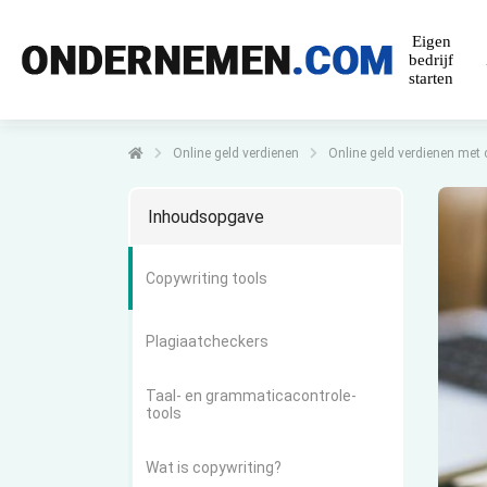
Eigen
bedrijf
starten
Online geld verdienen
Online geld verdienen met c
Inhoudsopgave
Copywriting tools
Plagiaatcheckers
Taal- en grammaticacontrole-
tools
Wat is copywriting?