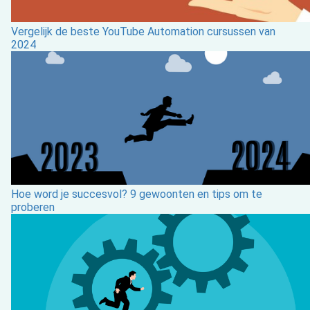
Vergelijk de beste YouTube Automation cursussen van
2024
Hoe word je succesvol? 9 gewoonten en tips om te
proberen